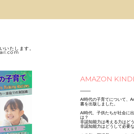
いいたします。
il.com
AMAZON KIN
AI時代の子育てについて、Ama
書を出版しました。
AI時代、子供たちが社会に
は？
非認知能力は考える力はど
非認知能力はどうして必要