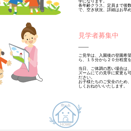
学になります。
各年齢クラス、定員まで後
で、空き状況、詳細はお早
見学者募集中
ご見学は、入園後の登園希
ら、１５分から２０分程度
​当日、ご体調の悪い場合は
ズームにての見学に変更も
ださい。
お子様たちのご安全のため
しくおねがいいたします。