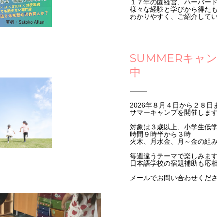
１７年の園経営、ハーバード
様々な経験と学びから得た
わかりやすく、ご紹介して
SUMMERキャ
中
2026年８月４日から２８日
サマーキャンプを開催しま
対象は３歳以上、小学生低
時間９時半から３時
火木、月水金、月～金の組
毎週違うテーマで楽しみま
日本語学校の宿題補助も応
メールでお問い合わせくだ