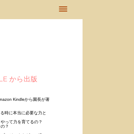
DLE から出版
zon Kindleから園長が著
出る時に本当に必要な力と
うやって力を育てるの？
なの？