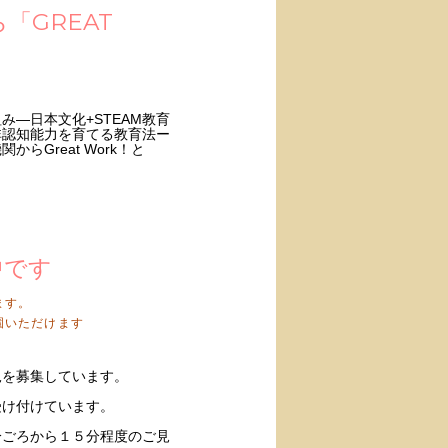
「GREAT
み―日本文化+STEAM教育
非認知能力を育てる教育法ー
らGreat Work！と
！
中です
ます。
園いただけます
児を募集しています。
。
受け付けています。
分ごろから１５分程度のご見