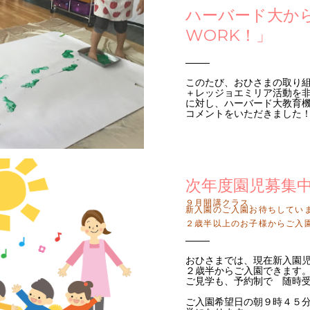
ハーバード大から
WORK！」
​このたび、おひさまの取り組
＋レッジョエミリア活動を
に対し、ハーバード大教育機関か
コメントをいただきました
次年度園児募集
９月開講クラス、
新入園のご入園お待ちしてい
２歳半以上のお子様からご入
おひさまでは、現在新入園
２歳半からご入園できます
ご見学も、予約制で 随時
ご入園希望日の朝９時４５